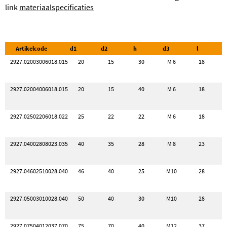
link
materiaalspecificaties
Artikelcode
d1
d2
h
d3
l
2927.02003006018.015
20
15
30
M 6
18
2927.02004006018.015
20
15
40
M 6
18
2927.02502206018.022
25
22
22
M 6
18
2927.04002808023.035
40
35
28
M 8
23
2927.04602510028.040
46
40
25
M10
28
2927.05003010028.040
50
40
30
M10
28
2927.07504012037.070
75
70
40
M12
37