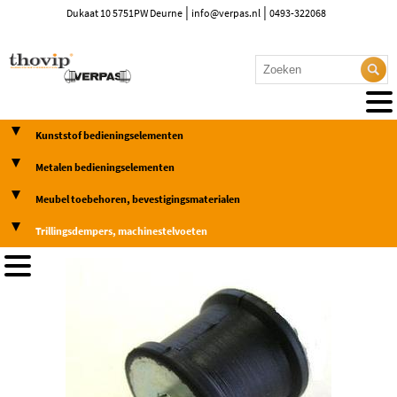
|
|
Dukaat 10 5751PW Deurne
info@verpas.nl
0493-322068
Kunststof bedieningselementen
Metalen bedieningselementen
Meubel toebehoren, bevestigingsmaterialen
Trillingsdempers, machinestelvoeten