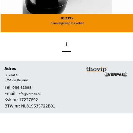
012395
Knevelgreep bakeliet
1
Adres
Dukaat 10
5751PW Deurne
Tel:
0493-322068
Email:
info@verpas.nl
Kvk nr: 17227692
BTW nr: NL819535722B01