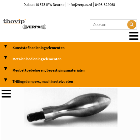
|
|
Dukaat 10 5751PW Deurne
info@verpas.nl
0493-322068
Kunststof bedieningselementen
Metalen bedieningselementen
Meubel toebehoren, bevestigingsmaterialen
Trillingsdempers, machinestelvoeten