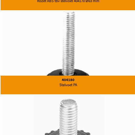
Rozet ABS tbv stelvoet 404170 Ø63 mm
404180
Stelvoet PA