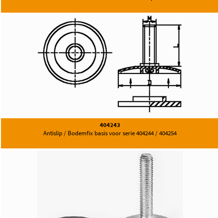
404243
Antislip / Bodemfix basis voor serie 404244 / 404254