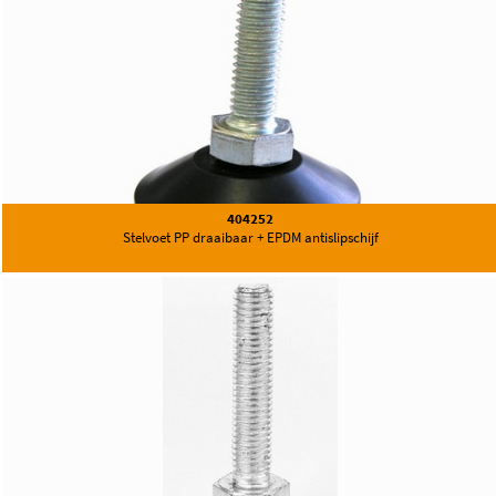
404252
Stelvoet PP draaibaar + EPDM antislipschijf