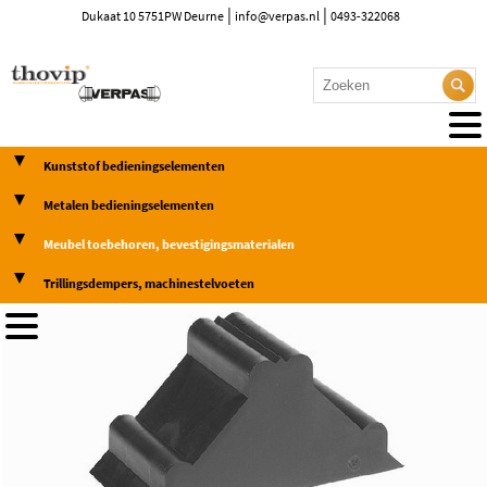
|
|
Dukaat 10 5751PW Deurne
info@verpas.nl
0493-322068
Kunststof bedieningselementen
Metalen bedieningselementen
Meubel toebehoren, bevestigingsmaterialen
Trillingsdempers, machinestelvoeten