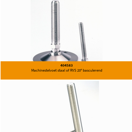
404583
Machinestelvoet staal of RVS 20° basculerend