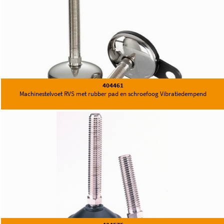
404461
Machinestelvoet RVS met rubber pad en schroefoog Vibratiedempend