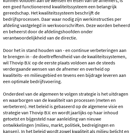
kunnen voldoen aan de wensen en eisen van de afnemers, is
een goed functionerend kwaliteitssysteem een belangrijk
gereedschap. Het kwaliteitssysteem beschrijft de
bedrijfsprocessen. Daar waar nodig zijn werkinstructies per
afdeling vastgelegd in werkvoorschriften. Deze worden beheerd
en beheerst door de afdelingshoofden onder
verantwoordelijkheid van de directie.
Door het in stand houden van - en continue verbeteringen aan
te brengen in - de doeltreffendheid van de kwaliteitssystemen,
wil Thovip B.V. op de eerste plaats voldoen aan de steeds
verdergaande wensen van de afnemer en overheid op
kwaliteits- en milieugebied en tevens een bijdrage leveren aan
een optimale bedrijfsvoering.
Onderdeel van de algemeen te volgen strategie is het uitdragen
en waarborgen van de kwaliteit van processen (meten en
verbeteren). Het beleid is gebaseerd op de algemene visie en
strategie van Thovip B.V. en wordt jaarlijks op haar inhoud
getoetst en bijgesteld naar aanleiding van nieuwe
ontwikkelingen (milieu, markt, politiek, bedreigingen en
kansen). In het beleid wordt zowel kwaliteit als milieu belicht en