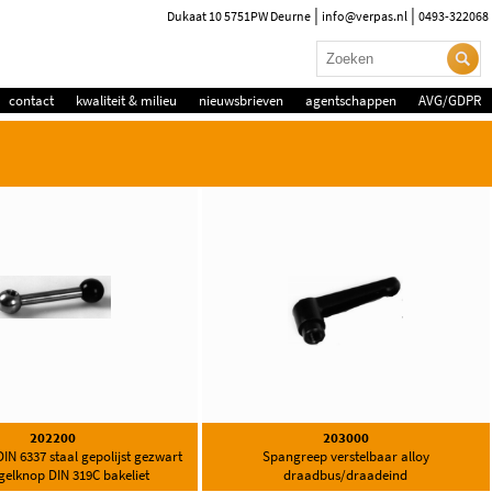
|
|
Dukaat 10 5751PW Deurne
info@verpas.nl
0493-322068
contact
kwaliteit & milieu
nieuwsbrieven
agentschappen
AVG/GDPR
202200
203000
IN 6337 staal gepolijst gezwart
Spangreep verstelbaar alloy
gelknop DIN 319C bakeliet
draadbus/draadeind