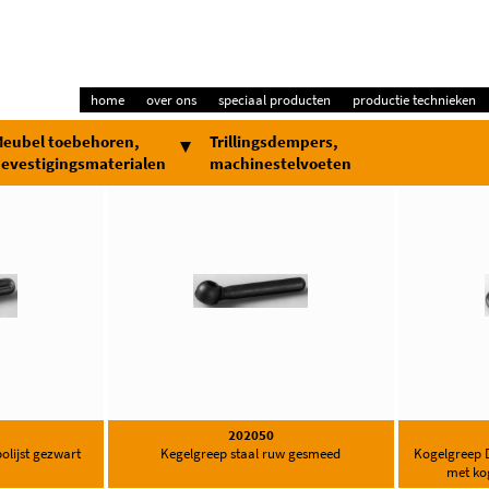
home
over ons
speciaal producten
productie technieken
eubel toebehoren,
Trillingsdempers,
evestigingsmaterialen
machinestelvoeten
202050
olijst gezwart
Kegelgreep staal ruw gesmeed
Kogelgreep D
met ko