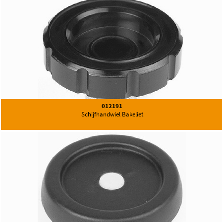
012191
Schijfhandwiel Bakeliet