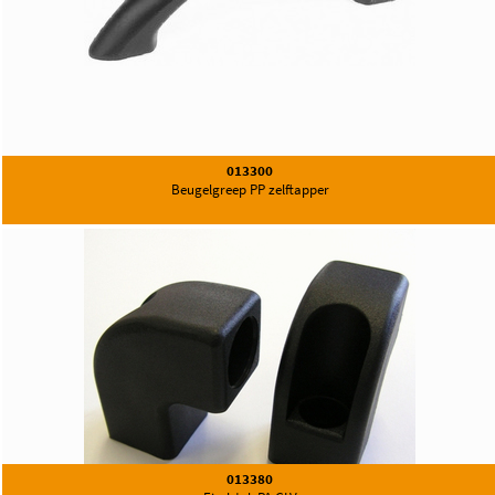
013300
Beugelgreep PP zelftapper
013380