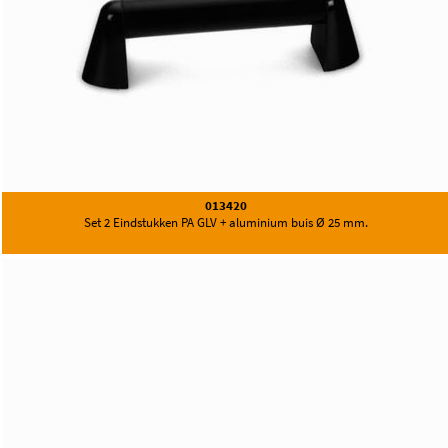
013420
Set 2 Eindstukken PA GLV + aluminium buis Ø 25 mm.