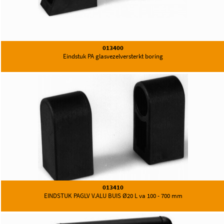
013400
Eindstuk PA glasvezelversterkt boring
013410
EINDSTUK PAGLV V.ALU BUIS Ø20 L va 100 - 700 mm