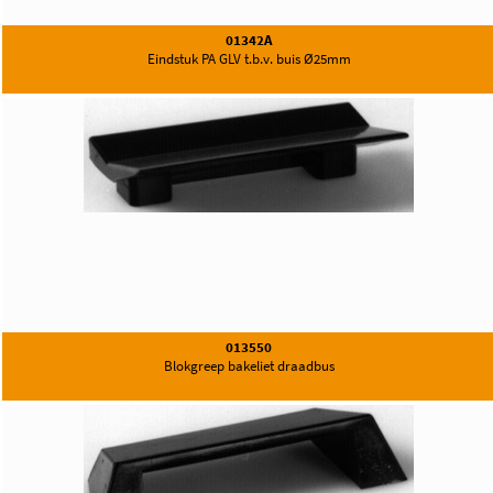
01342A
Eindstuk PA GLV t.b.v. buis Ø25mm
013550
Blokgreep bakeliet draadbus