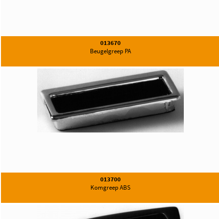
013670
Beugelgreep PA
013700
Komgreep ABS