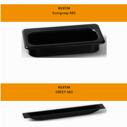
013720
Komgreep ABS
013730
GREEP ABS