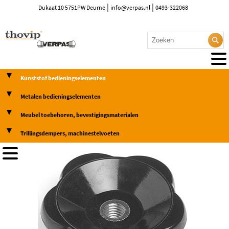
|
|
Dukaat 10 5751PW Deurne
info@verpas.nl
0493-322068
Kunststof bedieningselementen
Metalen bedieningselementen
Meubel toebehoren, bevestigingsmaterialen
Trillingsdempers, machinestelvoeten