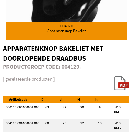
004070
Apparatenknop Bakeliet
APPARATENKNOP BAKELIET MET
DOORLOPENDE DRAADBUS
PRODUCTGROEP CODE: 004120.
[ gerelateerde producten ]
Artikelcode
D
d
H
h
004120.063100001.000
63
22
20
9
M10
DRL.
004120.080100001.000
80
28
22
10
M10
DRL.