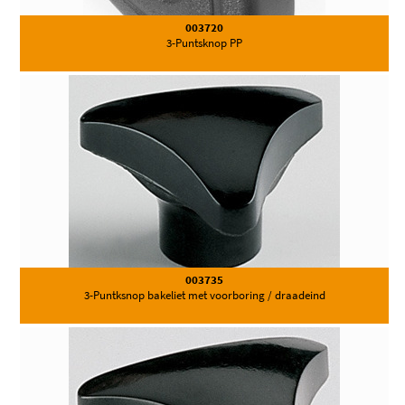
003720
3-Puntsknop PP
003735
3-Puntksnop bakeliet met voorboring / draadeind