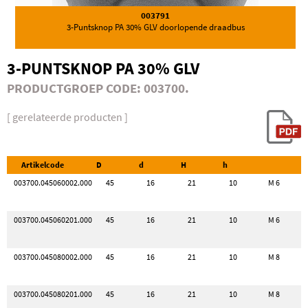
003791
3-Puntsknop PA 30% GLV doorlopende draadbus
3-PUNTSKNOP PA 30% GLV
PRODUCTGROEP CODE: 003700.
[ gerelateerde producten ]
Artikelcode
D
d
H
h
003700.045060002.000
45
16
21
10
M 6
003700.045060201.000
45
16
21
10
M 6
003700.045080002.000
45
16
21
10
M 8
003700.045080201.000
45
16
21
10
M 8