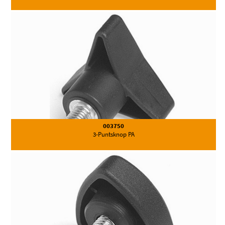
003750
3-Puntsknop PA