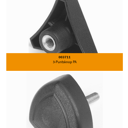
003711
3-Puntsknop PA