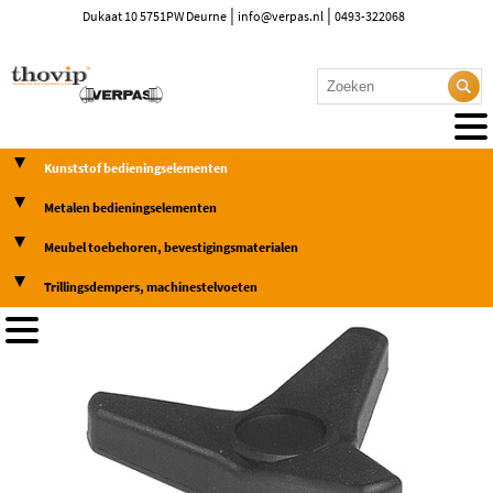
|
|
Dukaat 10 5751PW Deurne
info@verpas.nl
0493-322068
Kunststof bedieningselementen
Metalen bedieningselementen
Meubel toebehoren, bevestigingsmaterialen
Trillingsdempers, machinestelvoeten