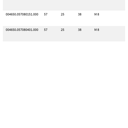
004650.057080151.000
57
25
38
M 8
004650.057080401.000
57
25
38
M 8