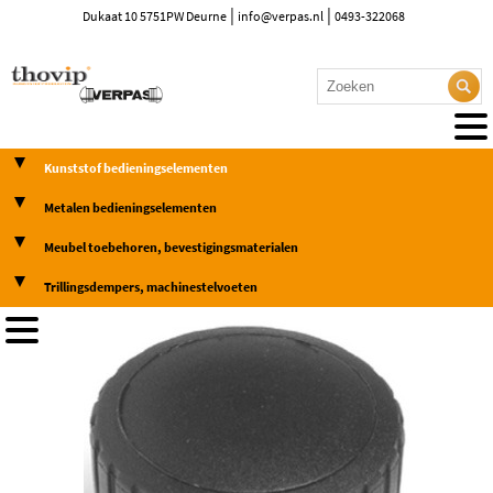
|
|
Dukaat 10 5751PW Deurne
info@verpas.nl
0493-322068
Kunststof bedieningselementen
Metalen bedieningselementen
Meubel toebehoren, bevestigingsmaterialen
Trillingsdempers, machinestelvoeten