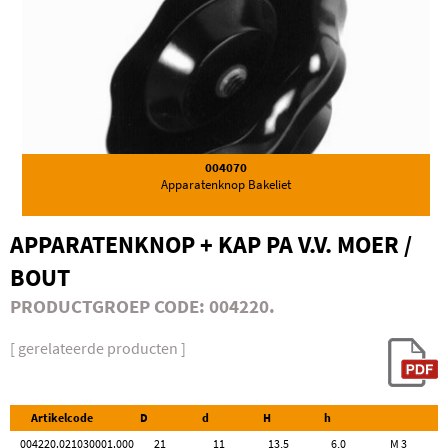
004070
Apparatenknop Bakeliet
APPARATENKNOP + KAP PA V.V. MOER /
BOUT
PRODUCTGROEP CODE: 004220.
[ gerelateerde producten ]
Artikelcode
D
d
H
h
004220.021030001.000
21
11
13,5
6,0
M 3